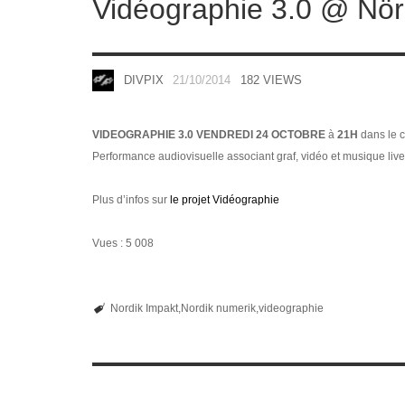
Vidéographie 3.0 @ Nör
DIVPIX
21/10/2014
182 VIEWS
VIDEOGRAPHIE 3.0 VENDREDI 24 OCTOBRE
à
21H
dans le 
Performance audiovisuelle associant graf, vidéo et musique li
Plus d’infos sur
le projet Vidéographie
Vues :
5 008
Nordik Impakt
Nordik numerik
videographie