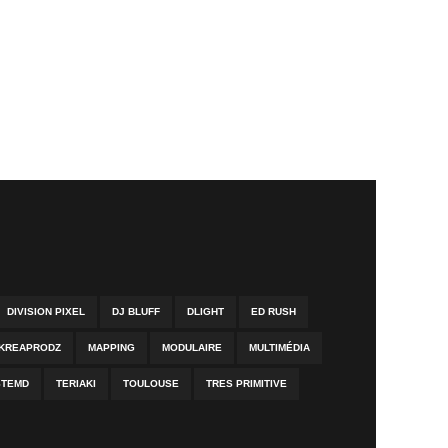
DIVISION PIXEL
DJ BLUFF
DLIGHT
ED RUSH
KREAPRODZ
MAPPING
MODULAIRE
MULTIMÉDIA
STEMD
TERIAKI
TOULOUSE
TRES PRIMITIVE