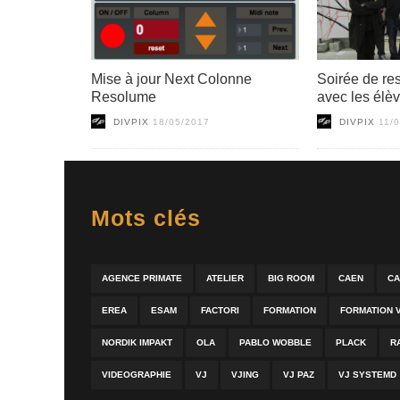
Mise à jour Next Colonne
Soirée de rest
Resolume
avec les élè
DIVPIX
18/05/2017
DIVPIX
11/
Mots clés
AGENCE PRIMATE
ATELIER
BIG ROOM
CAEN
CA
EREA
ESAM
FACTORI
FORMATION
FORMATION 
NORDIK IMPAKT
OLA
PABLO WOBBLE
PLACK
R
VIDEOGRAPHIE
VJ
VJING
VJ PAZ
VJ SYSTEMD