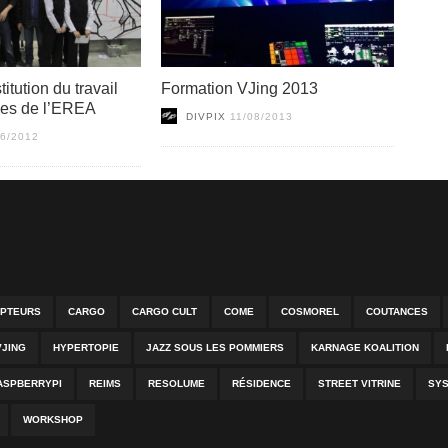
itution du travail
Formation VJing 2013
ves de l’EREA
DIVPIX
11/08/2013
06/2012
PTEURS
CARGO
CARGO CULT
COME
COSMOREL
COUTANCES
VJING
HYPERTOPIE
JAZZ SOUS LES POMMIERS
KARNAGE KOALITION
ASPBERRYPI
REIMS
RESOLUME
RÉSIDENCE
STREET VITRINE
SY
WORKSHOP