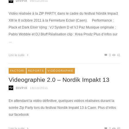
DIVPIX
09/12/2011
Vidéo réalisée à la ZIP PARTY, dans le cadre du festival Nördik Impact
XIII le 8 octobre 2011 à la Fermeture Eclair (Caen). Performance :
Plack et Dark Elixir Vjing : VJ System D et VJ Paz Musique originale :
Pablo Wobble et DJ Bluff Réalisation clip : Krea Prodz Plus d’infos sur
…
Lire la suite
0
41
FACTORI
REPORTS
VIDÉOGRAPHIE
Videographie 2.0 – Nordik Impakt 13
DIVPIX
18/10/2011
En attendant la vidéo définitive, quelques vidéos réalisées durant la
soirée Zip Party lors du festival Nordik Impakt 13 à Caen. Plus d’infos
sur facebook
Lire la suite
0
46