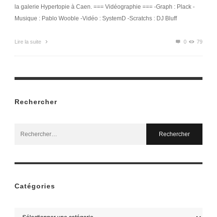
la galerie Hypertopie à Caen. === Vidéographie === -Graph : Plack -
Musique : Pablo Wooble -Vidéo : SystemD -Scratchs : DJ Bluff
Lire la suite
0
79
Rechercher
Search
for:
Catégories