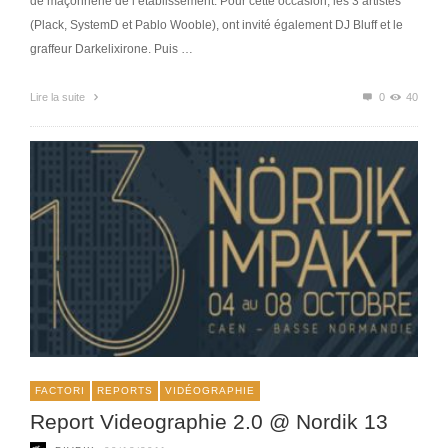
de maçonnerie de l’établissement. Pour cette occasion, les 3 artistes
(Plack, SystemD et Pablo Wooble), ont invité également DJ Bluff et le
graffeur Darkelixirone. Puis …
Lire la suite
0
40
FACTORI
REPORTS
VIDÉOGRAPHIE
Report Videographie 2.0 @ Nordik 13