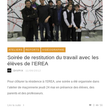
ATELIERS
REPORTS
VIDÉOGRAPHIE
Soirée de restitution du travail avec les
élèves de l’EREA
DIVPIX
11/06/2012
Pour clôturer la résidence à l’EREA, une soirée a été organisée dans
l’atelier de maçonnerie jeudi 24 mai en présence des élèves, des
parents et des professeurs.
Lire la suite
0
56