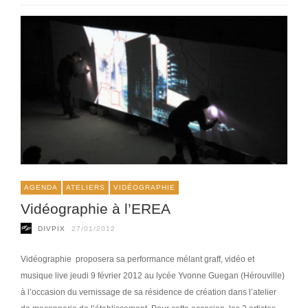
AGENDA
ATELIERS
VIDÉOGRAPHIE
Vidéographie à l’EREA
DIVPIX
27/01/2012
Vidéographie proposera sa performance mélant graff, vidéo et
musique live jeudi 9 février 2012 au lycée Yvonne Guegan (Hérouville)
à l’occasion du vernissage de sa résidence de création dans l’atelier