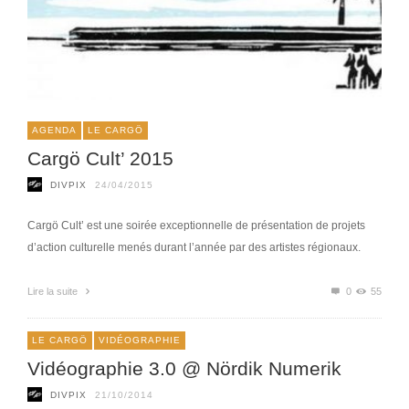
AGENDA
LE CARGÖ
Cargö Cult’ 2015
DIVPIX
24/04/2015
Cargö Cult’ est une soirée exceptionnelle de présentation de projets
d’action culturelle menés durant l’année par des artistes régionaux.
Lire la suite
0
55
LE CARGÖ
VIDÉOGRAPHIE
Vidéographie 3.0 @ Nördik Numerik
DIVPIX
21/10/2014