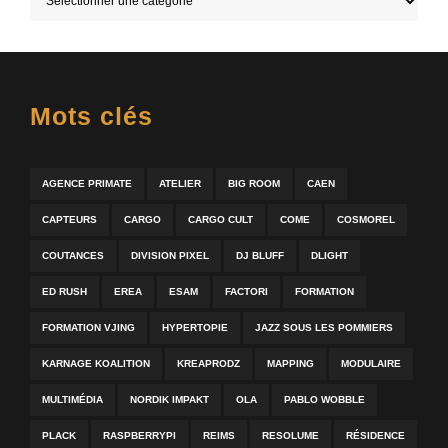
Mots clés
AGENCE PRIMATE
ATELIER
BIG ROOM
CAEN
CAPTEURS
CARGO
CARGO CULT
COME
COSMOREL
COUTANCES
DIVISION PIXEL
DJ BLUFF
DLIGHT
ED RUSH
EREA
ESAM
FACTORI
FORMATION
FORMATION VJING
HYPERTOPIE
JAZZ SOUS LES POMMIERS
KARNAGE KOALITION
KREAPRODZ
MAPPING
MODULAIRE
MULTIMÉDIA
NORDIK IMPAKT
OLA
PABLO WOBBLE
PLACK
RASPBERRYPI
REIMS
RESOLUME
RÉSIDENCE