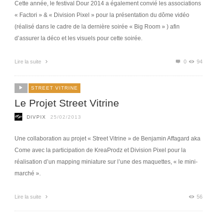
Cette année, le festival Dour 2014 a également convié les associations
« Factori » & « Division Pixel » pour la présentation du dôme vidéo
(réalisé dans le cadre de la dernière soirée « Big Room » ) afin
d’assurer la déco et les visuels pour cette soirée.
Lire la suite
0
94
STREET VITRINE
Le Projet Street Vitrine
DIVPIX
25/02/2013
Une collaboration au projet « Street Vitrine » de Benjamin Affagard aka
Come avec la participation de KreaProdz et Division Pixel pour la
réalisation d’un mapping miniature sur l’une des maquettes, « le mini-
marché ».
Lire la suite
56