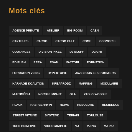
Mots clés
AGENCE PRIMATE
ATELIER
BIG ROOM
CAEN
CAPTEURS
CARGO
CARGO CULT
COME
COSMOREL
COUTANCES
DIVISION PIXEL
DJ BLUFF
DLIGHT
ED RUSH
EREA
ESAM
FACTORI
FORMATION
FORMATION VJING
HYPERTOPIE
JAZZ SOUS LES POMMIERS
KARNAGE KOALITION
KREAPRODZ
MAPPING
MODULAIRE
MULTIMÉDIA
NORDIK IMPAKT
OLA
PABLO WOBBLE
PLACK
RASPBERRYPI
REIMS
RESOLUME
RÉSIDENCE
STREET VITRINE
SYSTEMD
TERIAKI
TOULOUSE
TRES PRIMITIVE
VIDEOGRAPHIE
VJ
VJING
VJ PAZ