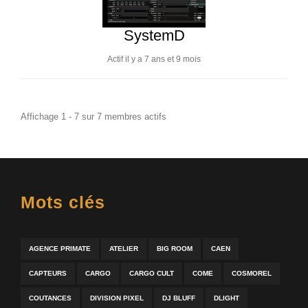
SystemD
Actif il y a 7 ans et 9 mois
Affichage 1 - 7 sur 7 membres actifs
Mots clés
AGENCE PRIMATE
ATELIER
BIG ROOM
CAEN
CAPTEURS
CARGO
CARGO CULT
COME
COSMOREL
COUTANCES
DIVISION PIXEL
DJ BLUFF
DLIGHT