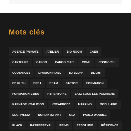
Mots clés
AGENCE PRIMATE
ATELIER
BIG ROOM
CAEN
CAPTEURS
CARGO
CARGO CULT
COME
COSMOREL
COUTANCES
DIVISION PIXEL
DJ BLUFF
DLIGHT
ED RUSH
EREA
ESAM
FACTORI
FORMATION
FORMATION VJING
HYPERTOPIE
JAZZ SOUS LES POMMIERS
KARNAGE KOALITION
KREAPRODZ
MAPPING
MODULAIRE
MULTIMÉDIA
NORDIK IMPAKT
OLA
PABLO WOBBLE
PLACK
RASPBERRYPI
REIMS
RESOLUME
RÉSIDENCE