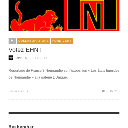
COLLABORATIONS
FOND VERT
Votez EHN !
DIVPIX
20/11/2015
Reportage de France 3 Normandie sur l’exposition « Les États humides
de Normandie » à la galerie L’Unique.
Lire la suite
0
270
Rechercher