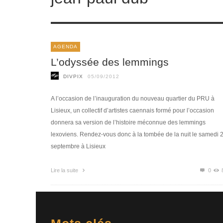
AGENDA
L’odyssée des lemmings
DIVPIX
05/09/2012
A l’occasion de l’inauguration du nouveau quartier du PRU à
Lisieux, un collectif d’artistes caennais formé pour l’occasion
donnera sa version de l’histoire méconnue des lemmings
lexoviens. Rendez-vous donc à la tombée de la nuit le samedi 
septembre à Lisieux
Lire la suite
0