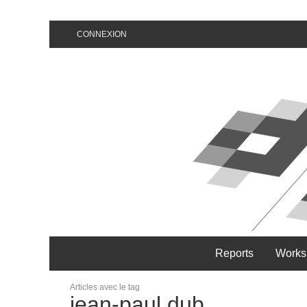
CONNEXION
Reports
Works
Articles avec le tag
jean-paul dub