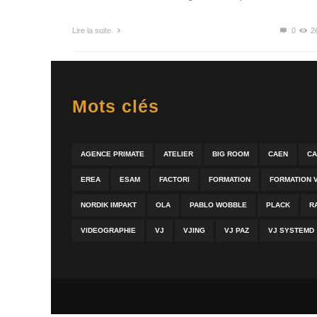
Lire la suite
0
2
Mots clés
AGENCE PRIMATE
ATELIER
BIG ROOM
CAEN
CA
EREA
ESAM
FACTORI
FORMATION
FORMATION 
NORDIK IMPAKT
OLA
PABLO WOBBLE
PLACK
R
VIDEOGRAPHIE
VJ
VJING
VJ PAZ
VJ SYSTEMD