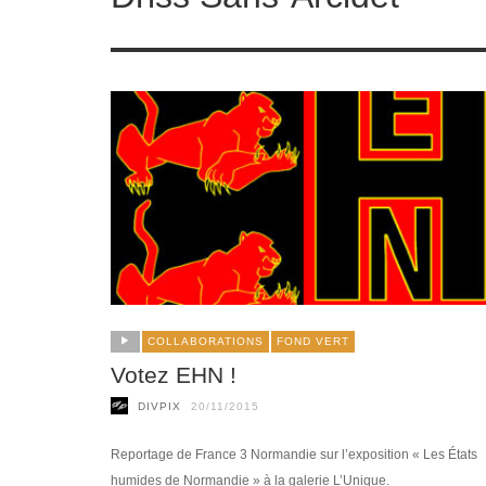
COLLABORATIONS
FOND VERT
Votez EHN !
DIVPIX
20/11/2015
Reportage de France 3 Normandie sur l’exposition « Les États
humides de Normandie » à la galerie L’Unique.