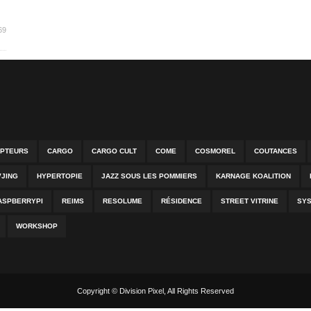
69
PTEURS
CARGO
CARGO CULT
COME
COSMOREL
COUTANCES
VJING
HYPERTOPIE
JAZZ SOUS LES POMMIERS
KARNAGE KOALITION
ASPBERRYPI
REIMS
RESOLUME
RÉSIDENCE
STREET VITRINE
SY
WORKSHOP
Copyright © Division Pixel, All Rights Reserved