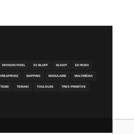
DIVISION PIXEL
DJ BLUFF
DLIGHT
ED RUSH
KREAPRODZ
MAPPING
MODULAIRE
MULTIMÉDIA
STEMD
TERIAKI
TOULOUSE
TRES PRIMITIVE