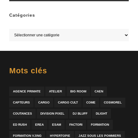
Catégories
Mots clés
AGENCE PRIMATE
ATELIER
BIG ROOM
CAEN
CAPTEURS
CARGO
CARGO CULT
COME
COSMOREL
COUTANCES
DIVISION PIXEL
DJ BLUFF
DLIGHT
ED RUSH
EREA
ESAM
FACTORI
FORMATION
FORMATION VJING
HYPERTOPIE
JAZZ SOUS LES POMMIERS