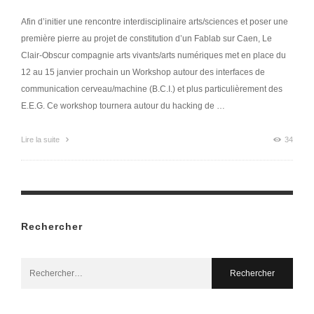
Afin d’initier une rencontre interdisciplinaire arts/sciences et poser une
première pierre au projet de constitution d’un Fablab sur Caen, Le
Clair-Obscur compagnie arts vivants/arts numériques met en place du
12 au 15 janvier prochain un Workshop autour des interfaces de
communication cerveau/machine (B.C.I.) et plus particulièrement des
E.E.G. Ce workshop tournera autour du hacking de …
Lire la suite
34
Rechercher
Search
for: