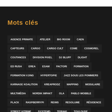
Mots clés
AGENCE PRIMATE
ATELIER
BIG ROOM
CAEN
CAPTEURS
CARGO
CARGO CULT
COME
COSMOREL
COUTANCES
DIVISION PIXEL
DJ BLUFF
DLIGHT
ED RUSH
EREA
ESAM
FACTORI
FORMATION
FORMATION VJING
HYPERTOPIE
JAZZ SOUS LES POMMIERS
KARNAGE KOALITION
KREAPRODZ
MAPPING
MODULAIRE
MULTIMÉDIA
NORDIK IMPAKT
OLA
PABLO WOBBLE
PLACK
RASPBERRYPI
REIMS
RESOLUME
RÉSIDENCE
STREET VITRINE
SYSTEMD
TERIAKI
TOULOUSE