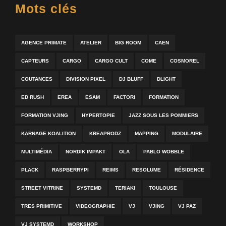
Mots clés
AGENCE PRIMATE
ATELIER
BIG ROOM
CAEN
CAPTEURS
CARGO
CARGO CULT
COME
COSMOREL
COUTANCES
DIVISION PIXEL
DJ BLUFF
DLIGHT
ED RUSH
EREA
ESAM
FACTORI
FORMATION
FORMATION VJING
HYPERTOPIE
JAZZ SOUS LES POMMIERS
KARNAGE KOALITION
KREAPRODZ
MAPPING
MODULAIRE
MULTIMÉDIA
NORDIK IMPAKT
OLA
PABLO WOBBLE
PLACK
RASPBERRYPI
REIMS
RESOLUME
RÉSIDENCE
STREET VITRINE
SYSTEMD
TERIAKI
TOULOUSE
TRES PRIMITIVE
VIDEOGRAPHIE
VJ
VJING
VJ PAZ
VJ SYSTEMD
WORKSHOP