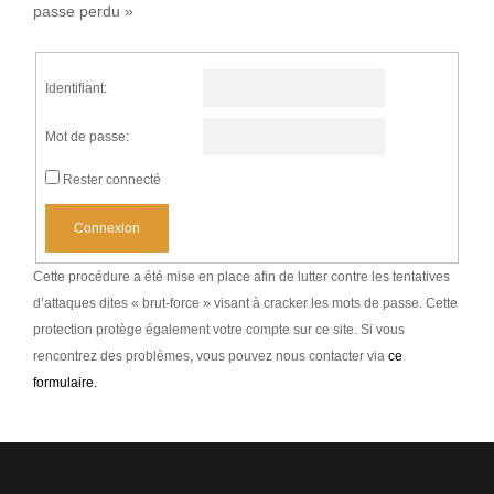
passe perdu »
Identifiant:
Mot de passe:
Rester connecté
Connexion
Cette procédure a été mise en place afin de lutter contre les tentatives
d’attaques dites « brut-force » visant à cracker les mots de passe. Cette
protection protège également votre compte sur ce site. Si vous
rencontrez des problèmes, vous pouvez nous contacter via
ce
formulaire.