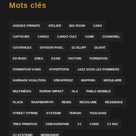
Mots clés
AGENCE PRIMATE
ATELIER
BIG ROOM
CAEN
CAPTEURS
CARGO
CARGO CULT
COME
COSMOREL
COUTANCES
DIVISION PIXEL
DJ BLUFF
DLIGHT
ED RUSH
EREA
ESAM
FACTORI
FORMATION
FORMATION VJING
HYPERTOPIE
JAZZ SOUS LES POMMIERS
KARNAGE KOALITION
KREAPRODZ
MAPPING
MODULAIRE
MULTIMÉDIA
NORDIK IMPAKT
OLA
PABLO WOBBLE
PLACK
RASPBERRYPI
REIMS
RESOLUME
RÉSIDENCE
STREET VITRINE
SYSTEMD
TERIAKI
TOULOUSE
TRES PRIMITIVE
VIDEOGRAPHIE
VJ
VJING
VJ PAZ
VJ SYSTEMD
WORKSHOP