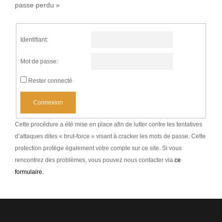
passe perdu »
Identifiant:
Mot de passe:
Rester connecté
Connexion
Cette procédure a été mise en place afin de lutter contre les tentatives
d’attaques dites « brut-force » visant à cracker les mots de passe. Cette
protection protège également votre compte sur ce site. Si vous
rencontrez des problèmes, vous pouvez nous contacter via
ce
formulaire.