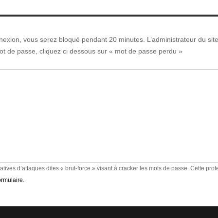
nnexion, vous serez bloqué pendant 20 minutes. L’administrateur du sit
ot de passe, cliquez ci dessous sur « mot de passe perdu »
tatives d’attaques dites « brut-force » visant à cracker les mots de passe. Cette pro
ormulaire.